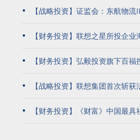
缺席
【战略投资】证监会：东航物流I
请获通过
【财务投资】联想之星所投企业
新完成亿元B+轮融资，持续领跑箱
【财务投资】弘毅投资旗下百福
机器人市场
码遇见小面新一轮融资
【战略投资】联想集团首次斩获法
市场冠军
【财务投资】《财富》中国最具
响力的20家创业公司 君联资本、联