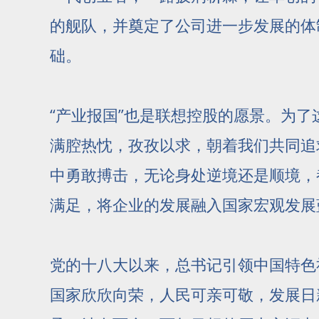
的舰队，并奠定了公司进一步发展的体
础。
“产业报国”也是联想控股的愿景。为
满腔热忱，孜孜以求，朝着我们共同追
中勇敢搏击，无论身处逆境还是顺境，
满足，将企业的发展融入国家宏观发展
党的十八大以来，总书记引领中国特色
国家欣欣向荣，人民可亲可敬，发展日