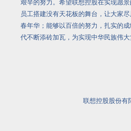
艰辛的努力。希望联想控股在实现愿景
员工搭建没有天花板的舞台，让大家尽
春年华；能够以百倍的努力，扎实的成
代不断添砖加瓦，为实现中华民族伟大
联想控股股份有