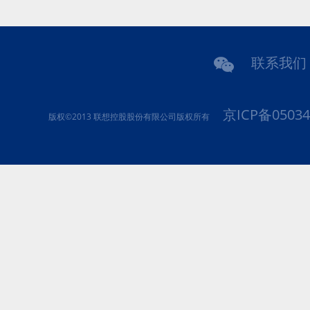
联系我们
京ICP备05034
版权©2013 联想控股股份有限公司版权所有