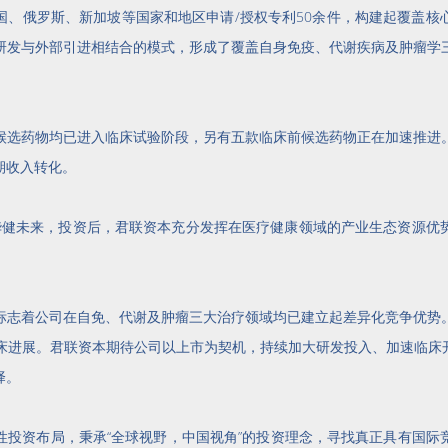
国、俄罗斯、新加坡等国家和地区申请/授权专利50余件，构建起覆盖核
研发与外部引进相结合的模式，形成了覆盖自身免疫、代谢疾病及肿瘤学
候选药物均已进入临床试验阶段，另有五款临床前候选药物正在加速推进
期收入转化。
投资华健未来，投资后，君联资本充分发挥在医疗健康领域的产业生态资源
标志着公司在自免、代谢及肿瘤三大治疗领域均已建立起差异化竞争优势
临床进展。君联资本期待公司以上市为契机，持续加大研发投入、加速临
择。
性投资布局，秉承“全球视野，中国视角”的投资理念，寻找真正具有国际