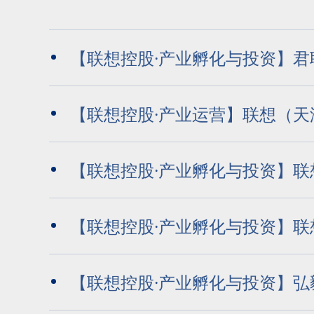
【联想控股·产业孵化与投资】君
参与诺亦腾机器人Pre-A+轮融资
【联想控股·产业运营】联想（天
新科技园正式启用
【联想控股·产业孵化与投资】联
所投企业希迪智驾登陆港交所
【联想控股·产业孵化与投资】联
参与星联芯通逾亿元B轮融资，加速
【联想控股·产业孵化与投资】弘