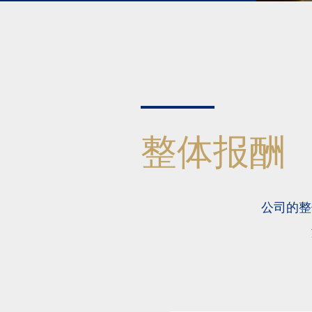
整体报酬
公司的整